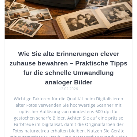
Wie Sie alte Erinnerungen clever
zuhause bewahren – Praktische Tipps
für die schnelle Umwandlung
analoger Bilder
12.02.2026
Wichtige Faktoren für die Qualität beim Digitalisieren
alter Fotos Verwenden Sie hochwertige Scanner mit
optischer Auflösung von mindestens 600 dpi für
gestochen scharfe Bilder. Achten Sie auf eine präzise
Farbtreue im Digitalisat, damit die Originalfarben der
Fotos naturgetreu erhalten bleiben. Nutzen Sie Geräte