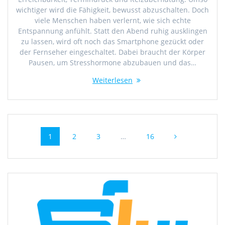
wichtiger wird die Fähigkeit, bewusst abzuschalten. Doch
viele Menschen haben verlernt, wie sich echte
Entspannung anfühlt. Statt den Abend ruhig ausklingen
zu lassen, wird oft noch das Smartphone gezückt oder
der Fernseher eingeschaltet. Dabei braucht der Körper
Pausen, um Stresshormone abzubauen und das…
Weiterlesen
Beitragsnavigation
Seite
Seite
Seite
Seite
1
2
3
…
16