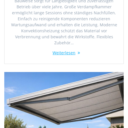
Bauweise sorgt für Langlebigkeit und zuverlässigen
Betrieb über viele Jahre. Große Verdampfkammer
ermöglicht lange Sessions ohne ständiges Nachfüllen.
Einfach zu reinigende Komponenten reduzieren
Wartungsaufwand und erhalten die Leistung. Moderne
Konvektionsheizung schützt das Material vor
Verbrennung und bewahrt die Wirkstoffe. Flexibles
Zubehör…
Weiterlesen