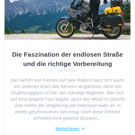
Die Faszination der endlosen Straße
und die richtige Vorbereitung
24.11.2025
Das Gefühl von Freiheit auf zwei Rädern lässt sich kaum
mit anderen Arten des Reisens vergleichen, denn die
Unabhängigkeit ist hier der ständige Begleiter. Wer sich
auf eine längere Tour begibt, spürt den Wind im Gesicht
und nimmt die Umgebung viel intensiver wahr als in
einem geschlossenen Fahrzeug. Doch diese Freiheit
erfordert eine gewisse Disziplin,…
Weiterlesen