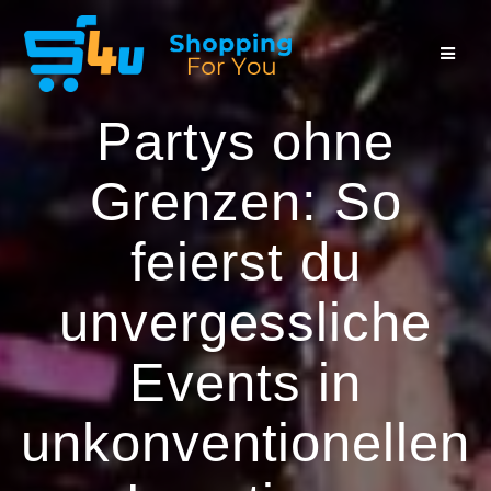
Zum
Inhalt
springen
Partys ohne
Grenzen: So
feierst du
unvergessliche
Events in
unkonventionellen