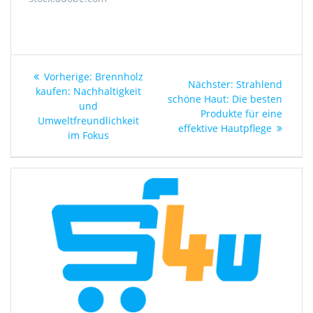
Beitragsnavigation
Vorheriger
Vorherige:
Brennholz
Nächster
Nächster:
Strahlend
Beitrag:
kaufen: Nachhaltigkeit
Beitrag:
schöne Haut: Die besten
und
Produkte für eine
Umweltfreundlichkeit
effektive Hautpflege
im Fokus