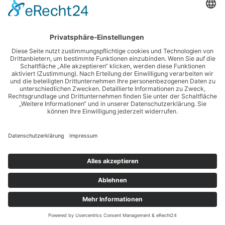
KATEGORIEN
Online Shopping
Produkte
Ratgeber
Sonstiges
© 2026 Shopping for you. WordPress mit dem
Mesmerize-
Theme