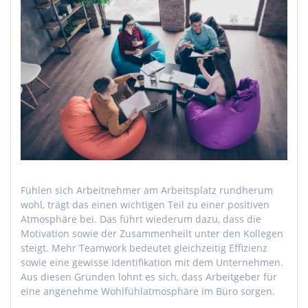
Fühlen sich Arbeitnehmer am Arbeitsplatz rundherum
wohl, trägt das einen wichtigen Teil zu einer positiven
Atmosphäre bei. Das führt wiederum dazu, dass die
Motivation sowie der Zusammenheilt unter den Kollegen
steigt. Mehr Teamwork bedeutet gleichzeitig Effizienz
sowie eine gewisse Identifikation mit dem Unternehmen.
Aus diesen Gründen lohnt es sich, dass Arbeitgeber für
eine angenehme Wohlfühlatmosphäre im Büro sorgen.