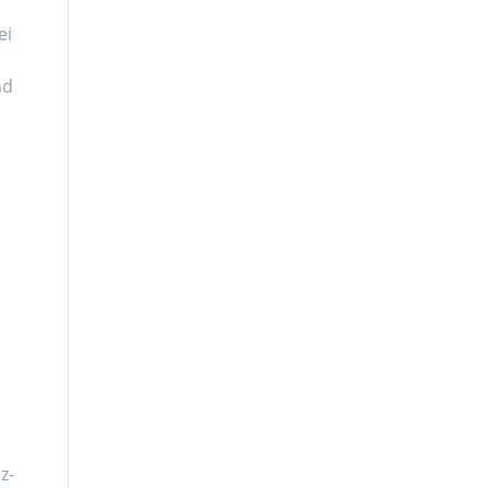
ei
r
nd
s
z-