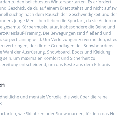
rden zu den beliebtesten Wintersportarten. Es erfordert
nd Geschick, da du auf einem Brett stehst und nicht auf zw
chnell süchtig nach dem Rausch der Geschwindigkeit und de
onders junge Menschen lieben die Sportart, da sie Action u
die gesamte Körpermuskulatur, insbesondere die Beine und
rz-Kreislauf-Training. Die Bewegungen sind fließend und
nzkörpertraining wird. Um Verletzungen zu vermeiden, ist e
 zu verbringen, der dir die Grundlagen des Snowboardens
t die Wahl der Ausrüstung. Snowboard, Boots und Kleidung
tig sein, um maximalen Komfort und Sicherheit zu
orbereitung entscheidend, um das Beste aus dem Erlebnis
en
heitliche und mentale Vorteile, die weit über die reine
k:
portarten, wie Skifahren oder Snowboarden, fördern das Her