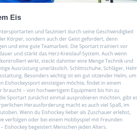
em Eis
ntersportarten und fasziniert durch seine Geschwindigkeit
der Körper, sondern auch der Geist gefordert, denn
en und eine gute Teamarbeit. Die Sportart trainiert vor
sdauer und stärkt das Herz-Kreislauf-System. Auch wenn
kontrolliert wirkt, steckt dahinter eine Menge Technik und
ichtige Ausrüstung unerlässlich. Schlittschuhe, Schläger, Hel
tattung. Besonders wichtig ist ein gut sitzender Helm, um
n Eishockeysport einsteigen möchte, findet in einem
er braucht – von hochwertigem Equipment bis hin zu
 die Sportart zunächst einmal ausprobieren möchten, gibt e
perlichen Herausforderung macht es auch viel Spaß, im
zutoben. Wenn du Eishockey lieber als Zuschauer erlebst,
live verfolgen oder bei einem Hobbyspiel mit Freunden
n – Eishockey begeistert Menschen jeden Alters.