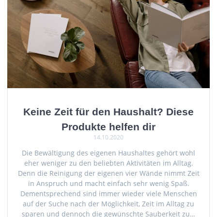
Keine Zeit für den Haushalt? Diese
Produkte helfen dir
14.10.2020
Die Bewältigung des eigenen Haushaltes gehört wohl
eher weniger zu den beliebten Aktivitäten im Alltag.
Denn die Reinigung der eigenen vier Wände nimmt Zeit
in Anspruch und macht einfach sehr wenig Spaß.
Dementsprechend sind immer wieder viele Menschen
auf der Suche nach der Möglichkeit, Zeit im Alltag zu
sparen und dennoch die gewünschte Sauberkeit zu…