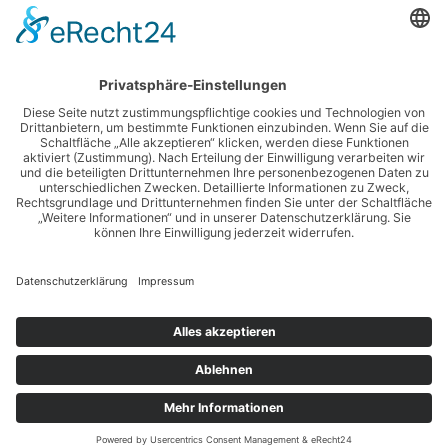
KATEGORIEN
Online Shopping
Produkte
Ratgeber
Sonstiges
© 2026 Shopping for you. WordPress mit dem
Mesmerize-
Theme