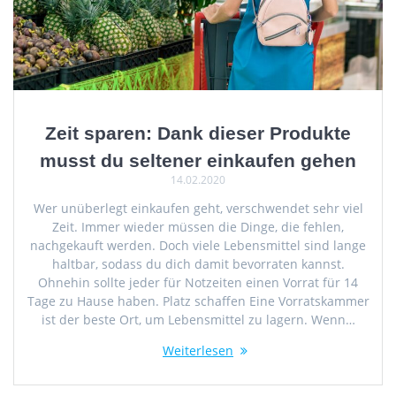
Zeit sparen: Dank dieser Produkte
musst du seltener einkaufen gehen
14.02.2020
Wer unüberlegt einkaufen geht, verschwendet sehr viel
Zeit. Immer wieder müssen die Dinge, die fehlen,
nachgekauft werden. Doch viele Lebensmittel sind lange
haltbar, sodass du dich damit bevorraten kannst.
Ohnehin sollte jeder für Notzeiten einen Vorrat für 14
Tage zu Hause haben. Platz schaffen Eine Vorratskammer
ist der beste Ort, um Lebensmittel zu lagern. Wenn…
Weiterlesen