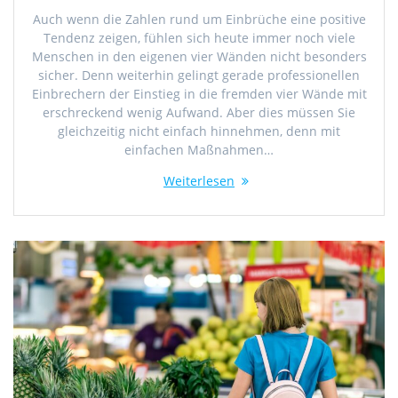
Auch wenn die Zahlen rund um Einbrüche eine positive
Tendenz zeigen, fühlen sich heute immer noch viele
Menschen in den eigenen vier Wänden nicht besonders
sicher. Denn weiterhin gelingt gerade professionellen
Einbrechern der Einstieg in die fremden vier Wände mit
erschreckend wenig Aufwand. Aber dies müssen Sie
gleichzeitig nicht einfach hinnehmen, denn mit
einfachen Maßnahmen…
Weiterlesen