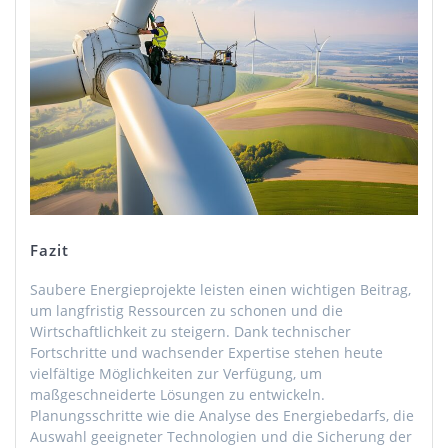
Fazit
Saubere Energieprojekte leisten einen wichtigen Beitrag,
um langfristig Ressourcen zu schonen und die
Wirtschaftlichkeit zu steigern. Dank technischer
Fortschritte und wachsender Expertise stehen heute
vielfältige Möglichkeiten zur Verfügung, um
maßgeschneiderte Lösungen zu entwickeln.
Planungsschritte wie die Analyse des Energiebedarfs, die
Auswahl geeigneter Technologien und die Sicherung der