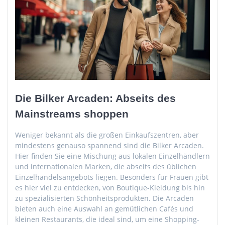
Die Bilker Arcaden: Abseits des
Mainstreams shoppen
Weniger bekannt als die großen Einkaufszentren, aber
mindestens genauso spannend sind die Bilker Arcaden.
Hier finden Sie eine Mischung aus lokalen Einzelhändlern
und internationalen Marken, die abseits des üblichen
Einzelhandelsangebots liegen. Besonders für Frauen gibt
es hier viel zu entdecken, von Boutique-Kleidung bis hin
zu spezialisierten Schönheitsprodukten. Die Arcaden
bieten auch eine Auswahl an gemütlichen Cafés und
kleinen Restaurants, die ideal sind, um eine Shopping-