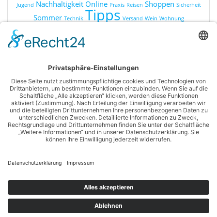
Nachhaltigkeit
Online
Shoppen
Jugend
Praxis
Reisen
Sicherheit
Tipps
Sommer
Technik
Versand
Wein
Wohnung
KATEGORIEN
Online Shopping
Produkte
Ratgeber
Sonstiges
© 2026 Shopping for you. WordPress mit dem
Mesmerize-
Theme