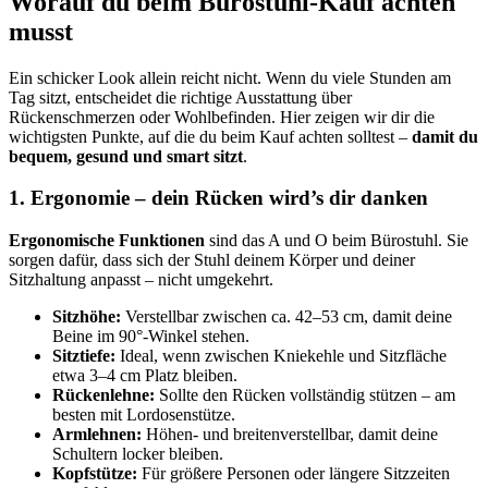
Worauf du beim Bürostuhl-Kauf achten
musst
Ein schicker Look allein reicht nicht. Wenn du viele Stunden am
Tag sitzt, entscheidet die richtige Ausstattung über
Rückenschmerzen oder Wohlbefinden. Hier zeigen wir dir die
wichtigsten Punkte, auf die du beim Kauf achten solltest –
damit du
bequem, gesund und smart sitzt
.
1. Ergonomie – dein Rücken wird’s dir danken
Ergonomische Funktionen
sind das A und O beim Bürostuhl. Sie
sorgen dafür, dass sich der Stuhl deinem Körper und deiner
Sitzhaltung anpasst – nicht umgekehrt.
Sitzhöhe:
Verstellbar zwischen ca. 42–53 cm, damit deine
Beine im 90°-Winkel stehen.
Sitztiefe:
Ideal, wenn zwischen Kniekehle und Sitzfläche
etwa 3–4 cm Platz bleiben.
Rückenlehne:
Sollte den Rücken vollständig stützen – am
besten mit Lordosenstütze.
Armlehnen:
Höhen- und breitenverstellbar, damit deine
Schultern locker bleiben.
Kopfstütze:
Für größere Personen oder längere Sitzzeiten