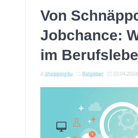
Von Schnäppc
Jobchance: W
im Berufslebe
shopping4u
Ratgeber
22.04.2024