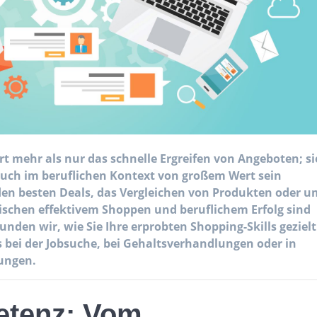
t mehr als nur das schnelle Ergreifen von Angeboten; si
 auch im beruflichen Kontext von großem Wert sein
en besten Deals, das Vergleichen von Produkten oder u
ischen effektivem Shoppen und beruflichem Erfolg sind
unden wir, wie Sie Ihre erprobten Shopping-Skills gezielt
s bei der Jobsuche, bei Gehaltsverhandlungen oder in
ungen.
tenz: Vom