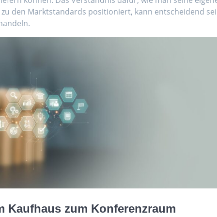
 zu den Marktstandards positioniert, kann entscheidend sei
handeln.
m Kaufhaus zum Konferenzraum