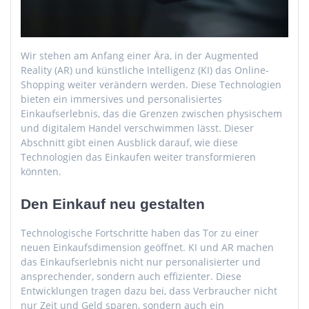
Wir stehen am Anfang einer Ära, in der Augmented
Reality (AR) und künstliche Intelligenz (KI) das Online-
Shopping weiter verändern werden. Diese Technologien
bieten ein immersives und personalisiertes
Einkaufserlebnis, das die Grenzen zwischen physischem
und digitalem Handel verschwimmen lässt. Dieser
Abschnitt gibt einen Ausblick darauf, wie diese
Technologien das Einkaufen weiter transformieren
könnten.
Den Einkauf neu gestalten
Technologische Fortschritte haben das Tor zu einer
neuen Einkaufsdimension geöffnet. KI und AR machen
das Einkaufserlebnis nicht nur personalisierter und
ansprechender, sondern auch effizienter. Diese
Entwicklungen tragen dazu bei, dass Verbraucher nicht
nur Zeit und Geld sparen, sondern auch ein