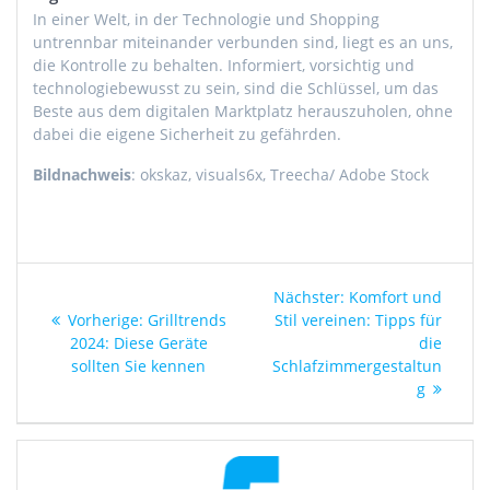
In einer Welt, in der Technologie und Shopping
untrennbar miteinander verbunden sind, liegt es an uns,
die Kontrolle zu behalten. Informiert, vorsichtig und
technologiebewusst zu sein, sind die Schlüssel, um das
Beste aus dem digitalen Marktplatz herauszuholen, ohne
dabei die eigene Sicherheit zu gefährden.
Bildnachweis
: okskaz, visuals6x, Treecha/ Adobe Stock
Beitragsnavigation
Nächster
Nächster:
Komfort und
Vorheriger
Beitrag:
Vorherige:
Grilltrends
Stil vereinen: Tipps für
Beitrag:
2024: Diese Geräte
die
sollten Sie kennen
Schlafzimmergestaltun
g