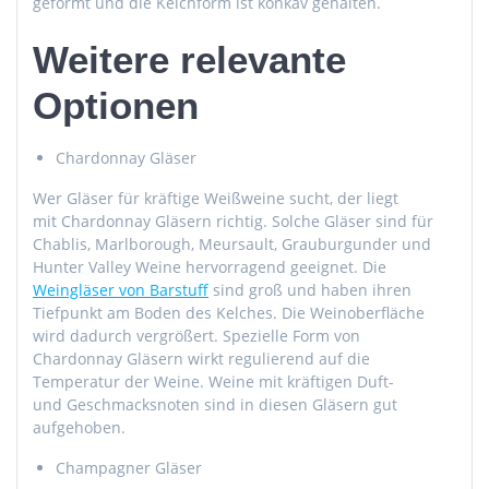
geformt und die
Kelchform
ist konkav gehalten.
Weitere relevante
Optionen
Chardonnay
Gläser
Wer Gläser für kräftige Weißweine sucht, der liegt
mit
Chardonnay
Gläsern richtig. Solche Gläser sind für
Chablis
,
Marlborough
,
Meursault
,
Grauburgunder
und
Hunter
Valley
Weine hervorragend geeignet. Die
Weingläser von Barstuff
sind groß und haben ihren
Tiefpunkt am Boden des
Kelches
. Die
Weinoberfläche
wird dadurch vergrößert. Spezielle Form von
Chardonnay
Gläsern wirkt regulierend auf die
Temperatur der Weine. Weine mit kräftigen Duft-
und
Geschmacksnoten
sind in diesen Gläsern gut
aufgehoben.
Champagner Gläser