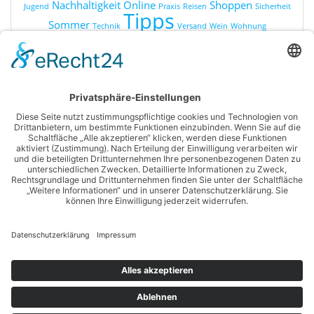
Nachhaltigkeit
Online
Shoppen
Jugend
Praxis
Reisen
Sicherheit
Tipps
Sommer
Technik
Versand
Wein
Wohnung
KATEGORIEN
Online Shopping
Produkte
Ratgeber
Sonstiges
© 2026 Shopping for you. WordPress mit dem
Mesmerize-
Theme