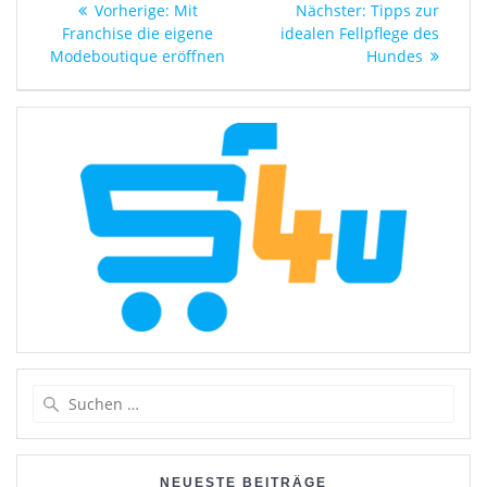
Vorheriger
Nächster
Vorherige:
Mit
Nächster:
Tipps zur
Beitrag:
Beitrag:
Franchise die eigene
idealen Fellpflege des
Modeboutique eröffnen
Hundes
Suchen
nach:
NEUESTE BEITRÄGE