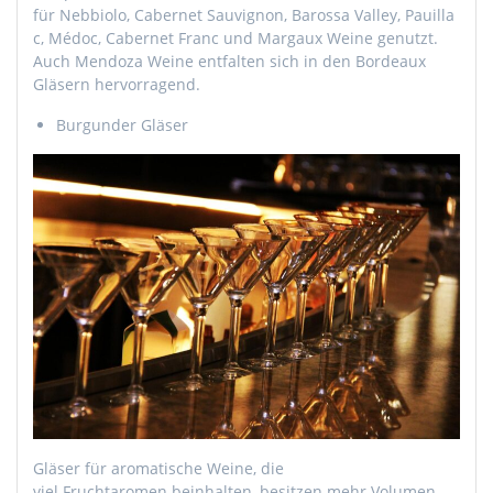
für
Nebbiolo
,
Cabernet
Sauvignon
,
Barossa
Valley
,
Pauilla
c
,
Médoc
,
Cabernet
Franc und
Margaux
Weine genutzt.
Auch
Mendoza
Weine entfalten sich in den
Bordeaux
Gläsern hervorragend.
Burgunder Gläser
Gläser für aromatische Weine, die
viel
Fruchtaromen
beinhalten, besitzen mehr Volumen