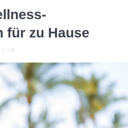
llness-
für zu Hause
|
0