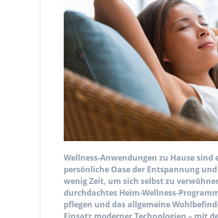
Wellness-Anwendungen zu Hause sind ei
persönliche Oase der Entspannung und Pf
wenig Zeit, um sich selbst zu verwöhne
durchdachtes Heim-Wellness-Programm 
pflegen und das allgemeine Wohlbefinde
Einsatz moderner Technologien – mit de