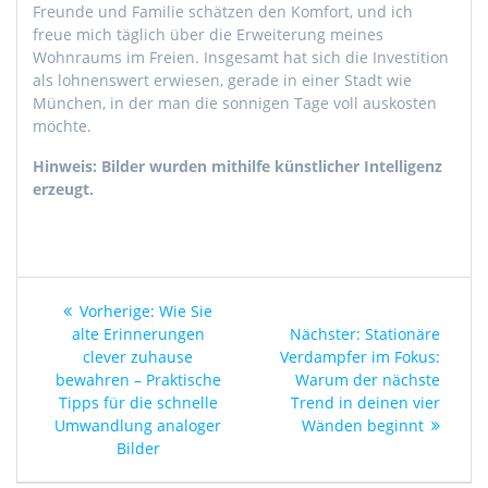
Freunde und Familie schätzen den Komfort, und ich
freue mich täglich über die Erweiterung meines
Wohnraums im Freien. Insgesamt hat sich die Investition
als lohnenswert erwiesen, gerade in einer Stadt wie
München, in der man die sonnigen Tage voll auskosten
möchte.
Hinweis: Bilder wurden mithilfe künstlicher Intelligenz
erzeugt.
Beitragsnavigation
Vorheriger
Vorherige:
Wie Sie
Beitrag:
Nächster
alte Erinnerungen
Nächster:
Stationäre
Beitrag:
clever zuhause
Verdampfer im Fokus:
bewahren – Praktische
Warum der nächste
Tipps für die schnelle
Trend in deinen vier
Umwandlung analoger
Wänden beginnt
Bilder