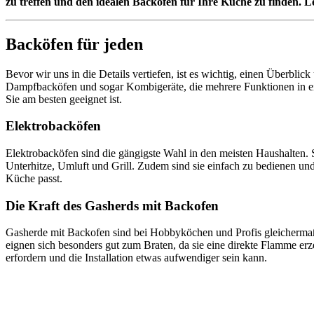
zu treffen und den idealen Backofen für Ihre Küche zu finden. 
Backöfen für jeden
Bevor wir uns in die Details vertiefen, ist es wichtig, einen Überbli
Dampfbacköfen und sogar Kombigeräte, die mehrere Funktionen in ein
Sie am besten geeignet ist.
Elektrobacköfen
Elektrobacköfen sind die gängigste Wahl in den meisten Haushalten.
Unterhitze, Umluft und Grill. Zudem sind sie einfach zu bedienen und
Küche passt.
Die Kraft des Gasherds mit Backofen
Gasherde mit Backofen sind bei Hobbyköchen und Profis gleichermaße
eignen sich besonders gut zum Braten, da sie eine direkte Flamme er
erfordern und die Installation etwas aufwendiger sein kann.