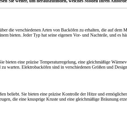
Lesen Sie weiter, um herauszufinden, welches Modell Ihren Anford
ck über die verschiedenen Arten von Backöfen zu erhalten, die auf dem 
em bieten. Jeder Typ hat seine eigenen Vor- und Nachteile, und es hän
 Sie bieten eine präzise Temperaturregelung, eine gleichmäßige Wärmev
 zu warten. Elektrobacköfen sind in verschiedenen Größen und Designs e
n beliebt. Sie bieten eine präzise Kontrolle der Hitze und ermöglich
zeugen, die eine knusprige Kruste und eine gleichmäßige Bräunung erzeu