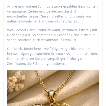
Antike und vintage Schmuckstücke erzählen Geschichten
vergangener Zeiten und bestechen durch ihr
individuelles Design. Sie sind selten und oftmals von
außergewöhnlicher Handwerkskunst geprägt.
Wer Second Hand Schmuck wählt, verbindet Ästhetik mit
Nachhaltigkeit. So entsteht ein Geschenk, das nicht nur
schön, sondern auch verantwortungsvoll ist.
Der Markt bietet heute vielfältige Möglichkeiten, um
hochwertigen gebrauchten Schmuck sicher zu erwerben.
Dabei profitieren Sie von sorgfältiger Prüfung und
Zertifikaten, die Echtheit garantieren.