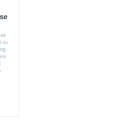
ise
sse
6 zu
ung
ere
s
n