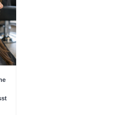
ne
sst