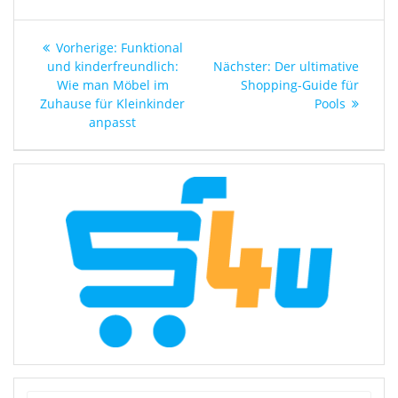
Beitragsnavigation
Vorheriger
Vorherige:
Funktional
Beitrag:
Nächster
und kinderfreundlich:
Nächster:
Der ultimative
Beitrag:
Wie man Möbel im
Shopping-Guide für
Zuhause für Kleinkinder
Pools
anpasst