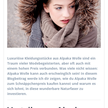
Luxuriöse Kleidungsstücke aus Alpaka Wolle sind ein
Traum vieler Modebegeisterten, aber oft auch mit
einem hohen Preis verbunden. Was viele nicht wissen:
Alpaka Wolle kann auch erschwinglich sein! In diesem
Blogbeitrag werde ich dir zeigen, wie du Alpaka Wolle
zum Schnäppchenpreis kaufen kannst und warum es
sich lohnt, in diese wunderbare Naturfaser zu
investieren.