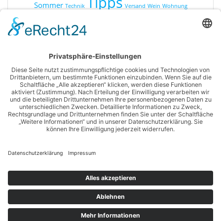
Tipps
Sommer
Technik
Versand
Wein
Wohnung
KATEGORIEN
Online Shopping
Produkte
Ratgeber
Sonstiges
© 2026 Shopping for you. WordPress mit dem
Mesmerize-
Theme