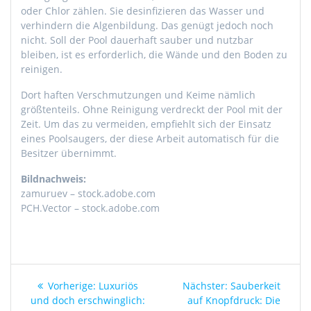
oder Chlor zählen. Sie desinfizieren das Wasser und
verhindern die Algenbildung. Das genügt jedoch noch
nicht. Soll der Pool dauerhaft sauber und nutzbar
bleiben, ist es erforderlich, die Wände und den Boden zu
reinigen.
Dort haften Verschmutzungen und Keime nämlich
größtenteils. Ohne Reinigung verdreckt der Pool mit der
Zeit. Um das zu vermeiden, empfiehlt sich der Einsatz
eines Poolsaugers, der diese Arbeit automatisch für die
Besitzer übernimmt.
Bildnachweis:
zamuruev – stock.adobe.com
PCH.Vector – stock.adobe.com
Beitragsnavigation
Vorheriger
Nächster
Vorherige:
Luxuriös
Nächster:
Sauberkeit
Beitrag:
Beitrag:
und doch erschwinglich:
auf Knopfdruck: Die