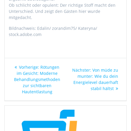
Ob schlicht oder opulent: Der richtige Stoff macht den
Unterschied. Und zeigt den Gästen hier wurde
mitgedacht.
Bildnachweis: Edalin/ zorandim75/ Kateryna/
stock.adobe.com
Beitragsnavigation
Vorheriger
Vorherige:
Rötungen
Nächster
Nächster:
Von müde zu
Beitrag:
im Gesicht: Moderne
Beitrag:
munter: Wie du dein
Behandlungsmethoden
Energielevel dauerhaft
zur sichtbaren
stabil hältst
Hautentlastung