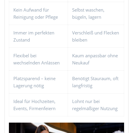
Kein Aufwand für
Selbst waschen,
Reinigung oder Pflege
bügeln, lagern
Immer im perfekten
Verschleiß und Flecken
Zustand
bleiben
Flexibel bei
Kaum anpassbar ohne
wechselnden Anlässen
Neukauf
Platzsparend – keine
Benötigt Stauraum, oft
Lagerung nötig
langfristig
Ideal für Hochzeiten,
Lohnt nur bei
Events, Firmenfeiern
regelmäßiger Nutzung