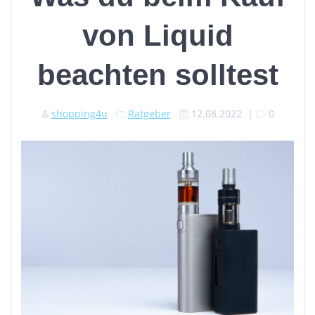
von Liquid
beachten solltest
shopping4u
Ratgeber
12.08.2022
|
0