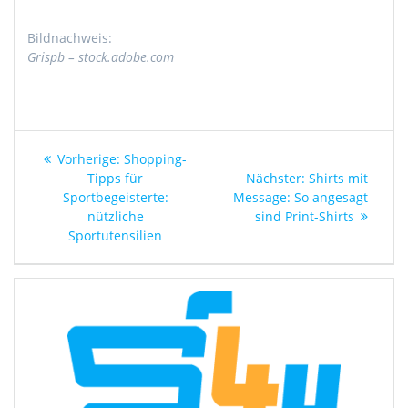
Bildnachweis:
Grispb – stock.adobe.com
Beitragsnavigation
Vorheriger
Vorherige:
Shopping-
Beitrag:
Nächster
Tipps für
Nächster:
Shirts mit
Beitrag:
Sportbegeisterte:
Message: So angesagt
nützliche
sind Print-Shirts
Sportutensilien