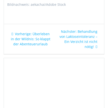
Bildnachweis: aekachai/Adobe Stock
Beitragsnavigation
Nächster
Nächster:
Behandlung
Vorheriger
Vorherige:
Überleben
Beitrag:
von Laktoseintoleranz –
Beitrag:
in der Wildnis: So klappt
Ein Verzicht ist nicht
der Abenteuerurlaub
nötig!